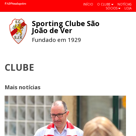
#𝐀𝐃𝐍𝐦𝐚𝐥𝐚𝐩𝐞𝐢𝐫𝐨
INÍCIO
O CLUBE
NOTÍCIAS
SÓCIOS
LOJA
Sporting Clube São
Toggle
João de Ver
navigat
Fundado em 1929
CLUBE
Mais notícias