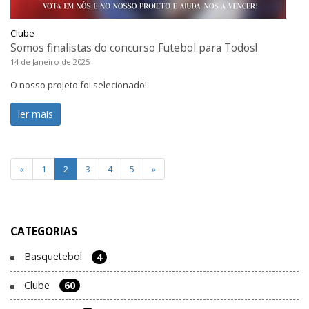
Clube
Somos finalistas do concurso Futebol para Todos!
14 de Janeiro de 2025
O nosso projeto foi selecionado!
ler mais
«
1
2
3
4
5
»
CATEGORIAS
Basquetebol
4
Clube
60