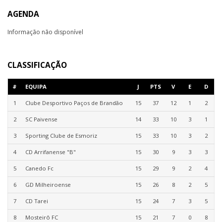
AGENDA
Informação não disponível
CLASSIFICAÇÃO
#
EQUIPA
J
PTS
V
E
D
1
Clube Desportivo Paços de Brandão
15
37
12
1
2
2
SC Paivense
14
33
10
3
1
3
Sporting Clube de Esmoriz
15
33
10
3
2
4
CD Arrifanense "B"
15
30
9
3
3
5
Canedo Fc
15
29
9
2
4
6
GD Milheiroense
15
26
8
2
5
7
CD Tarei
15
24
7
3
5
8
Mosteirô FC
15
21
7
0
8