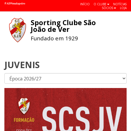
#𝐀𝐃𝐍𝐦𝐚𝐥𝐚𝐩𝐞𝐢𝐫𝐨
INÍCIO
O CLUBE
NOTÍCIAS
SÓCIOS
LOJA
Sporting Clube São
Toggle
João de Ver
navigat
Fundado em 1929
JUVENIS