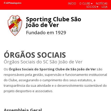
#𝐀𝐃𝐍𝐦𝐚𝐥𝐚𝐩𝐞𝐢𝐫𝐨
INÍCIO
O CLUBE
NOTÍCIAS
SÓCIOS
LOJA
Sporting Clube São
Toggle
João de Ver
navigat
Fundado em 1929
ÓRGÃOS SOCIAIS
Órgãos Sociais do SC São João de Ver
Os
Órgãos Sociais do Sporting Clube de São João de Ver
são
responsáveis pela gestão, supervisão e funcionamento institucional
do Clube, assegurando o cumprimento dos seus estatutos, a
transparência da sua atividade e o desenvolvimento sustentável do
projeto desportivo e associativo.
Assembleia Geral