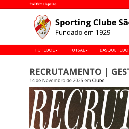
#𝐀𝐃𝐍𝐦𝐚𝐥𝐚𝐩𝐞𝐢𝐫𝐨
Sporting Clube Sã
Fundado em 1929
FUTEBOL
FUTSAL
BASQUETEBO
RECRUTAMENTO | GEST
14 de Novembro de 2025
em
Clube