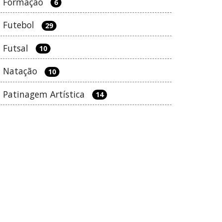
Formação
6
Futebol
29
Futsal
10
Natação
10
Patinagem Artística
14