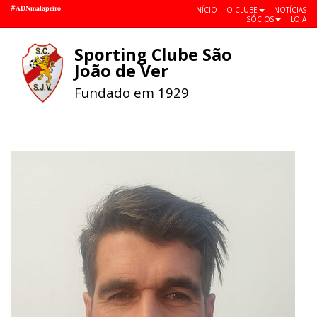
#𝐀𝐃𝐍𝐦𝐚𝐥𝐚𝐩𝐞𝐢𝐫𝐨
INÍCIO
O CLUBE
NOTÍCIAS
SÓCIOS
LOJA
Sporting Clube São
Toggle
João de Ver
navigat
Fundado em 1929