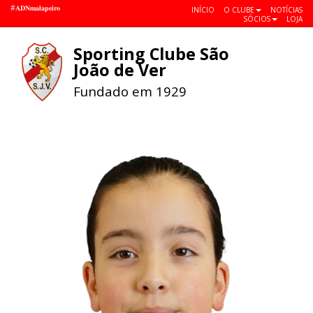
#𝐀𝐃𝐍𝐦𝐚𝐥𝐚𝐩𝐞𝐢𝐫𝐨
INÍCIO
O CLUBE
NOTÍCIAS
SÓCIOS
LOJA
Sporting Clube São
Toggle
João de Ver
navigat
Fundado em 1929