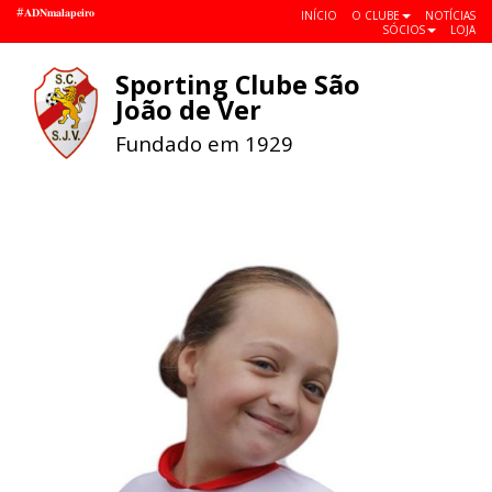
#𝐀𝐃𝐍𝐦𝐚𝐥𝐚𝐩𝐞𝐢𝐫𝐨
INÍCIO
O CLUBE
NOTÍCIAS
SÓCIOS
LOJA
Sporting Clube São
Toggle
João de Ver
navigat
Fundado em 1929