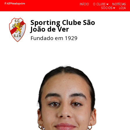
#𝐀𝐃𝐍𝐦𝐚𝐥𝐚𝐩𝐞𝐢𝐫𝐨
INÍCIO
O CLUBE
NOTÍCIAS
SÓCIOS
LOJA
Sporting Clube São
Toggle
João de Ver
navigat
Fundado em 1929