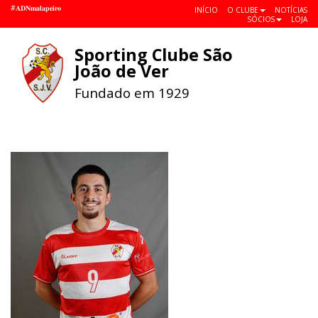
#𝐀𝐃𝐍𝐦𝐚𝐥𝐚𝐩𝐞𝐢𝐫𝐨
INÍCIO
O CLUBE
NOTÍCIAS
SÓCIOS
LOJA
Sporting Clube São
Toggle
João de Ver
navigat
Fundado em 1929