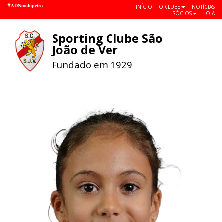
#𝐀𝐃𝐍𝐦𝐚𝐥𝐚𝐩𝐞𝐢𝐫𝐨
INÍCIO
O CLUBE
NOTÍCIAS
SÓCIOS
LOJA
Sporting Clube São
Toggle
João de Ver
navigat
Fundado em 1929