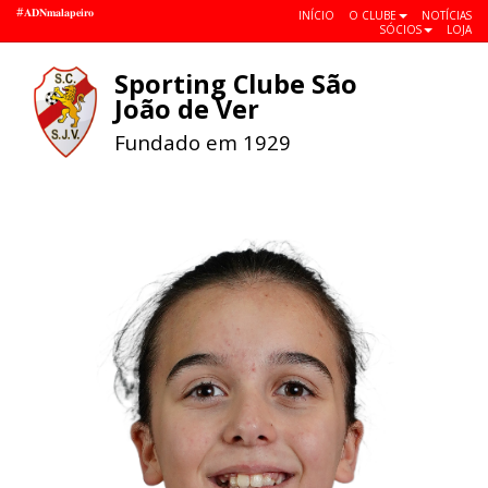
#𝐀𝐃𝐍𝐦𝐚𝐥𝐚𝐩𝐞𝐢𝐫𝐨
INÍCIO
O CLUBE
NOTÍCIAS
SÓCIOS
LOJA
Sporting Clube São
Toggle
João de Ver
navigat
Fundado em 1929