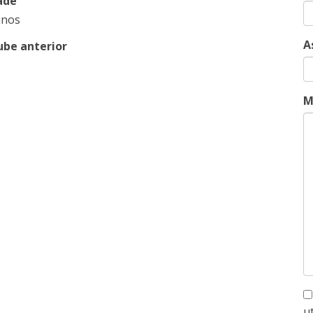
ade
anos
A
ube anterior
M
u