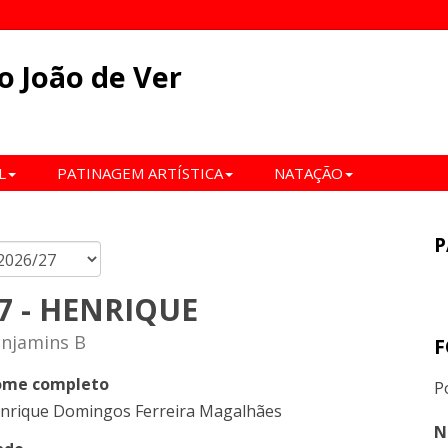
o João de Ver
L
PATINAGEM ARTÍSTICA
NATAÇÃO
P
7 - HENRIQUE
njamins B
F
me completo
P
nrique Domingos Ferreira Magalhães
N