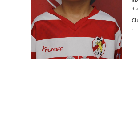
Id
9 
Cl
-