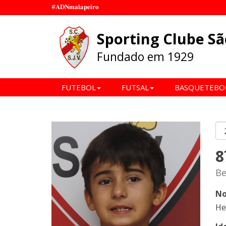
#𝐀𝐃𝐍𝐦𝐚𝐥𝐚𝐩𝐞𝐢𝐫𝐨
Sporting Clube Sã
Fundado em 1929
FUTEBOL
FUTSAL
BASQUETEBO
8
Be
No
He