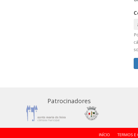
C
P
cá
s
Patrocinadores
INÍCIO
TERMOS E