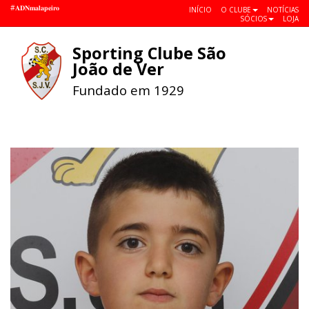
#𝐀𝐃𝐍𝐦𝐚𝐥𝐚𝐩𝐞𝐢𝐫𝐨
INÍCIO
O CLUBE
NOTÍCIAS
SÓCIOS
LOJA
Sporting Clube São
Toggle
João de Ver
navigat
Fundado em 1929