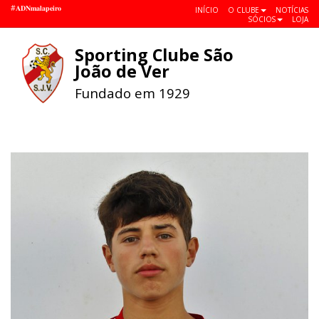
#𝐀𝐃𝐍𝐦𝐚𝐥𝐚𝐩𝐞𝐢𝐫𝐨
INÍCIO
O CLUBE
NOTÍCIAS
SÓCIOS
LOJA
Sporting Clube São
Toggle
João de Ver
navigat
Fundado em 1929