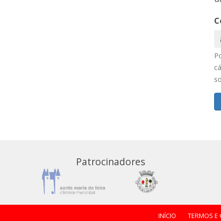
C
P
cá
s
Patrocinadores
INÍCIO
TERMOS E