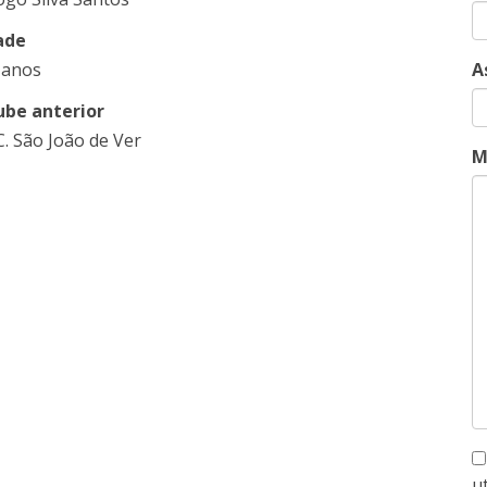
ade
 anos
A
ube anterior
 C. São João de Ver
M
u