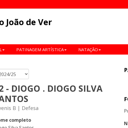
o João de Ver
L
PATINAGEM ARTÍSTICA
NATAÇÃO
P
2 - DIOGO . DIOGO SILVA
ANTOS
F
venis B | Defesa
P
me completo
N
ogo Silva Santos