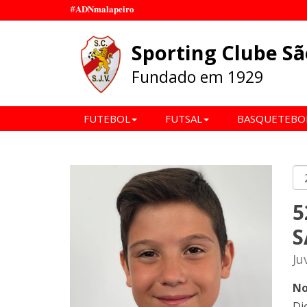
#𝐀𝐃𝐍𝐦𝐚𝐥𝐚𝐩𝐞𝐢𝐫𝐨
Sporting Clube Sã
Fundado em 1929
FUTEBOL
FUTSAL
BASQUETEBO
5
S
Ju
No
Di