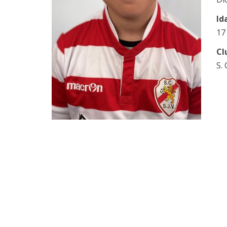
Id
17
Cl
S.